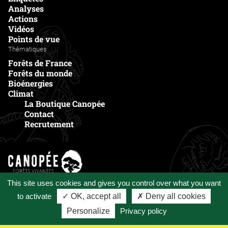
Analyses
Actions
Vidéos
Points de vue
Thématiques
Forêts de France
Forêts du monde
Bioénergies
Climat
La Boutique Canopée
Contact
Recrutement
Voir le site principal
This site uses cookies and gives you control over what you want
to activate
✓ OK, accept all
✗ Deny all cookies
Mentions légales et politique de confidentialité
Personalize
Privacy policy