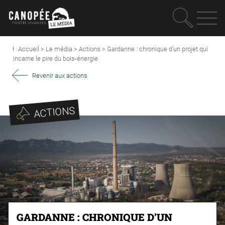
Recherc
OUVRIR LE MEN
Accueil
>
Le média
>
Actions
>
Gardanne : chronique d’un projet qui
incarne le pire du bois-énergie
Revenir aux actions
ACTIONS
GARDANNE : CHRONIQUE D’UN