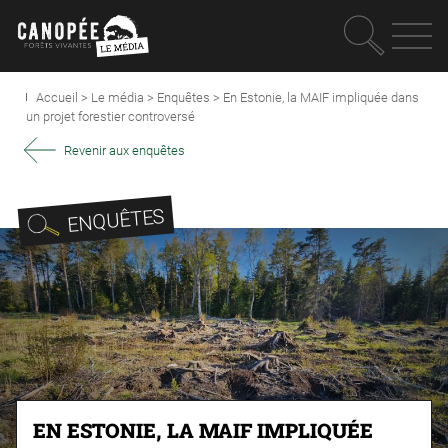
Recherc
OUVRIR LE MEN
Accueil
>
Le média
>
Enquêtes
>
En Estonie, la MAIF impliquée dans
un projet forestier controversé
Revenir aux enquêtes
ENQUÊTES
EN ESTONIE, LA MAIF IMPLIQUÉE