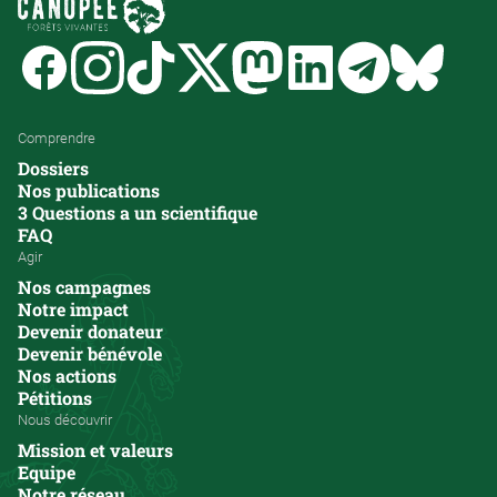
Facebook
Instagram
Tiktok
Twitter
Mastodon
Linkedin
Telegram
Bluesk
Comprendre
Dossiers
Nos publications
3 Questions a un scientifique
FAQ
Agir
Nos campagnes
Notre impact
Devenir donateur
Devenir bénévole
Nos actions
Pétitions
Nous découvrir
Mission et valeurs
Equipe
Notre réseau