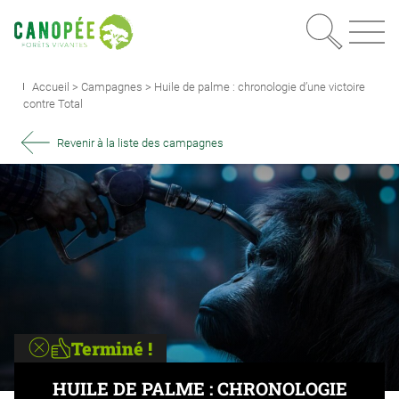
Recherc
OUVRIR LE MEN
Accueil
>
Campagnes
>
Huile de palme : chronologie d’une victoire
contre Total
Revenir à la liste des campagnes
Terminé !
HUILE DE PALME : CHRONOLOGIE