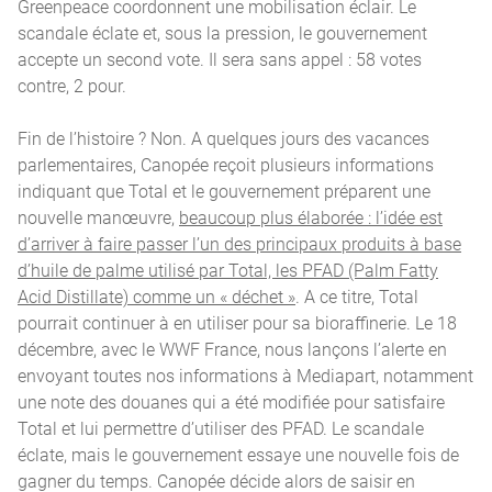
Greenpeace coordonnent une mobilisation éclair. Le
scandale éclate et, sous la pression, le gouvernement
accepte un second vote. Il sera sans appel : 58 votes
contre, 2 pour.
Fin de l’histoire ? Non. A quelques jours des vacances
parlementaires, Canopée reçoit plusieurs informations
indiquant que Total et le gouvernement préparent une
nouvelle manœuvre,
beaucoup plus élaborée : l’idée est
d’arriver à faire passer l’un des principaux produits à base
d’huile de palme utilisé par Total, les PFAD (Palm Fatty
Acid Distillate) comme un « déchet »
. A ce titre, Total
pourrait continuer à en utiliser pour sa bioraffinerie. Le 18
décembre, avec le WWF France, nous lançons l’alerte en
envoyant toutes nos informations à Mediapart, notamment
une note des douanes qui a été modifiée pour satisfaire
Total et lui permettre d’utiliser des PFAD. Le scandale
éclate, mais le gouvernement essaye une nouvelle fois de
gagner du temps. Canopée décide alors de saisir en