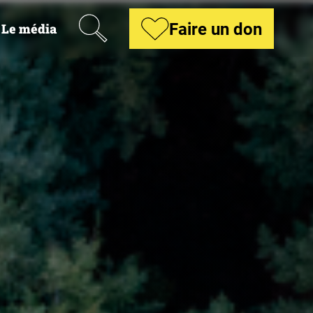
Recherche
Faire un don
Le média
vrir
us-
enu