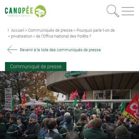
Recherc
OUVRIR LE MEN
Accueil
>
Communiqués de presse
>
Pourquoi parle t-on de
« privatisation » de l’Office National des Forêts ?
Revenir à la liste des communiqués de presse
Communiqué de presse