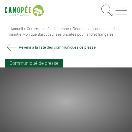
Recherc
OUVRIR LE MEN
Accueil
>
Communiqués de presse
>
Réaction aux annonces de la
ministre Monique Barbut sur ses priorités pour la forêt française
Revenir à la liste des communiqués de presse
Communiqué de presse