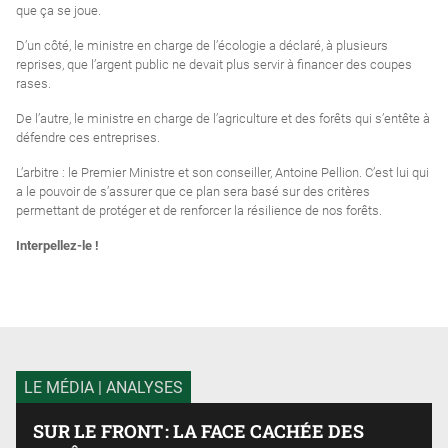
que ça se joue.
D’un côté, le ministre en charge de l’écologie a déclaré, à plusieurs
reprises, que l’argent public ne devait plus servir à financer des coupes
rases.
De l’autre, le ministre en charge de l’agriculture et des forêts
qui
s’entête à
défendre ces entreprises
.
L’arbitre
:
le Premier Ministre et son conseiller, Antoine
Pellion
.
C’est lui qui
a le pouvoir
d
e s’assurer que ce plan
sera basé sur
des critères
permettant de
protéger et de renforcer la résilience de nos forêts.
Interpellez-le !
LE MÉDIA
| ANALYSES
SUR LE FRONT : LA FACE CACHÉE DES