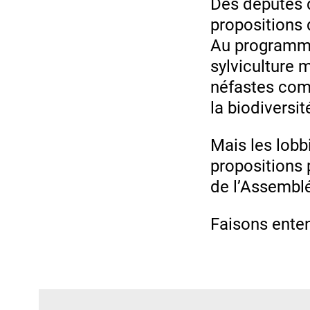
Des députés d
propositions d
Au programme
sylviculture 
néfastes com
la biodiversit
Mais les lobbi
propositions p
de l’Assembl
Faisons enten