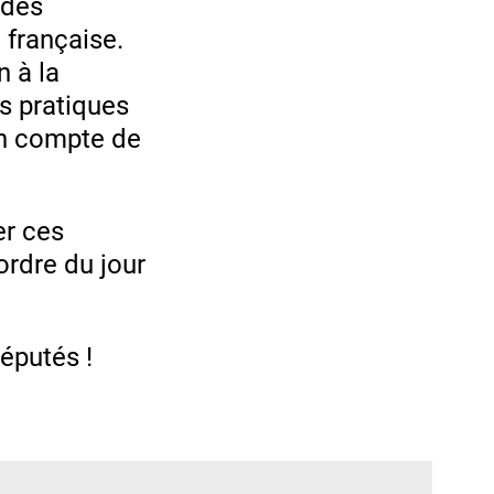
 des
 française.
 à la
es pratiques
en compte de
er ces
ordre du jour
députés !