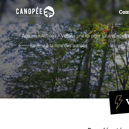
Com
Accueil
>
Actions
>
Votons une loi pour sauver nos for
Revenir à la liste des actions