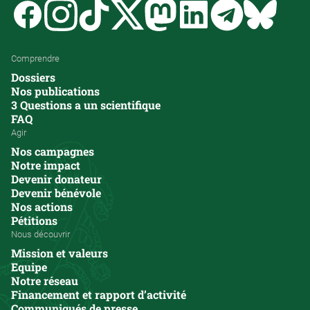
Facebook
Instagram
Tiktok
Twitter
Mastodon
Linkedin
Telegram
Bluesk
Comprendre
Dossiers
Nos publications
3 Questions a un scientifique
FAQ
Agir
Nos campagnes
Notre impact
Devenir donateur
Devenir bénévole
Nos actions
Pétitions
Nous découvrir
Mission et valeurs
Equipe
Notre réseau
Financement et rapport d’activité
Communiqués de presse