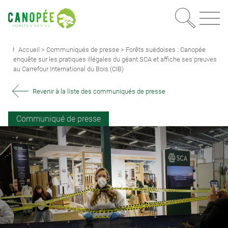
Recherc
OUVRIR LE MEN
Accueil
>
Communiqués de presse
>
Forêts suédoises : Canopée
enquête sur les pratiques illégales du géant SCA et affiche ses preuves
au Carrefour International du Bois (CIB)
Revenir à la liste des communiqués de presse
Communiqué de presse