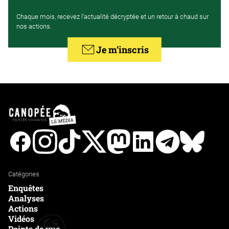
Chaque mois, recevez l’actualité décryptée et un retour à chaud sur
nos actions.
Je m’inscris
Facebook
Instagram
Tiktok
Twitter
Mastodon
Linkedin
Telegram
Bluesk
Catégories
Enquêtes
Analyses
Actions
Vidéos
Points de vue