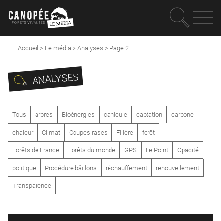
Recherc
OUVRIR LE MEN
Accueil
>
Le média
>
Analyses
>
Page 2
ANALYSES
Tous
arbres
Bioénergies
canicule
captation
carbone
chaleur
Climat
Coupes rases
Filière
forêt
Forêts de France
Forêts du monde
GPS
Le Point
Opacité
politique
Procédure bâillons
réchauffement
renouvellement
Transparence