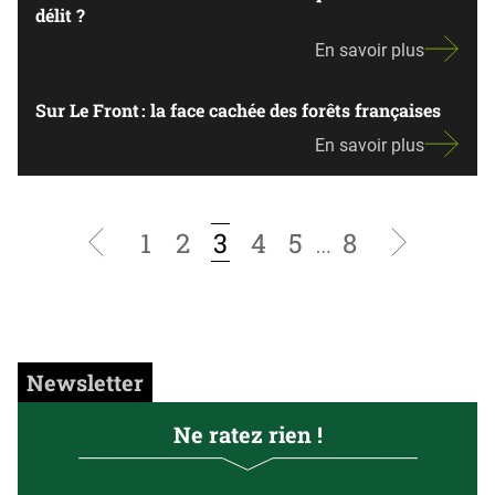
délit ?
En savoir plus
Sur Le Front : la face cachée des forêts françaises
En savoir plus
1
2
3
4
5
…
8
Page
Page
précédente
suivante
Newsletter
Ne ratez rien !