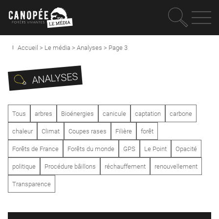
Recherc
OUVRIR LE MEN
Accueil
>
Le média
>
Analyses
>
Page 3
ANALYSES
Tous
arbres
Bioénergies
canicule
captation
carbone
chaleur
Climat
Coupes rases
Filière
forêt
Forêts de France
Forêts du monde
GPS
Le Point
Opacité
politique
Procédure bâillons
réchauffement
renouvellement
Transparence