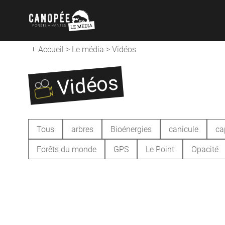
Accueil
>
Le média
>
Vidéos
Vidéos
Tous
arbres
Bioénergies
canicule
ca
Forêts du monde
GPS
Le Point
Opacité