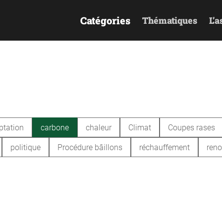
Catégories
Thématiques
L’a
ptation
carbone
chaleur
Climat
Coupes rases
politique
Procédure bâillons
réchauffement
reno