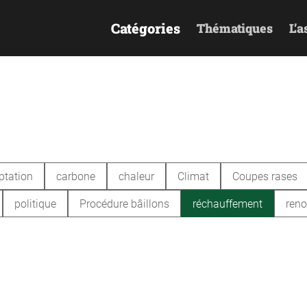
Catégories
Thématiques
L’a
ptation
carbone
chaleur
Climat
Coupes rases
politique
Procédure bâillons
réchauffement
reno