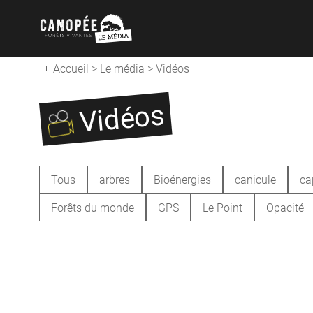
Accueil
>
Le média
>
Vidéos
Vidéos
Tous
arbres
Bioénergies
canicule
ca
Forêts du monde
GPS
Le Point
Opacité