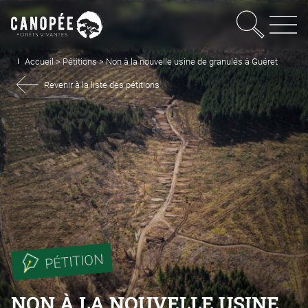
Recherc
OUVRIR LE MEN
Accueil
>
Pétitions
>
Non à la nouvelle usine de granulés à Guéret
Revenir à la liste des pétitions
PÉTITION
NON À LA NOUVELLE USINE