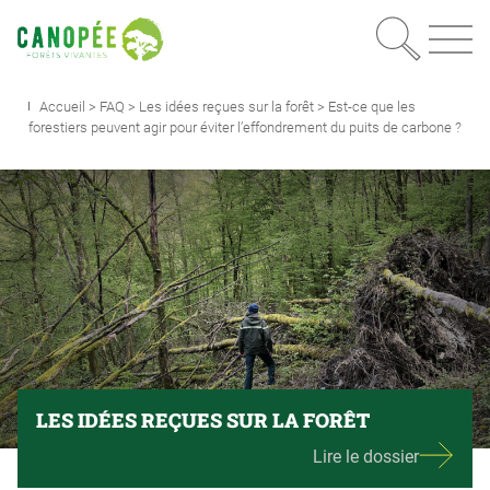
Recherc
OUVRIR LE MEN
Accueil
>
FAQ
>
Les idées reçues sur la forêt
>
Est-ce que les
forestiers peuvent agir pour éviter l’effondrement du puits de carbone ?
LES IDÉES REÇUES SUR LA FORÊT
Lire le dossier