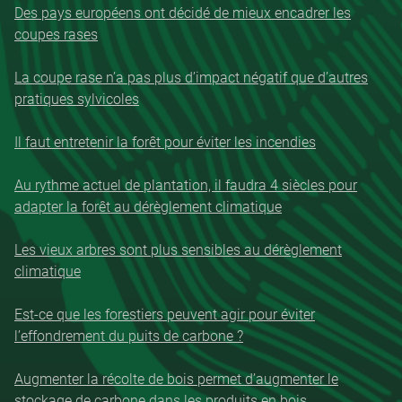
Des pays européens ont décidé de mieux encadrer les
coupes rases
La coupe rase n’a pas plus d’impact négatif que d’autres
pratiques sylvicoles
Il faut entretenir la forêt pour éviter les incendies
Au rythme actuel de plantation, il faudra 4 siècles pour
adapter la forêt au dérèglement climatique
Les vieux arbres sont plus sensibles au dérèglement
climatique
Est-ce que les forestiers peuvent agir pour éviter
l’effondrement du puits de carbone ?
Augmenter la récolte de bois permet d’augmenter le
stockage de carbone dans les produits en bois