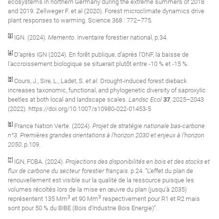
ecosystems in northern Germany during the extreme summers of 2018
and 2019. Zellweger F. et al (2020). Forest microclimate dynamics drive
plant responses to warming. Science 368 : 772–775.
[3]
IGN. (2024).
Memento
. Inventaire forestier national, p.34.
[4]
D’après IGN (2024). En forêt publique, d’après l’ONF, la baisse de
l’accroissement biologique se situerait plutôt entre -10 % et -15 %.
[5]
Cours, J., Sire, L., Ladet, S.
et al.
Drought-induced forest dieback
increases taxonomic, functional, and phylogenetic diversity of saproxylic
beetles at both local and landscape scales.
Landsc Ecol
37
, 2025–2043
(2022). https://doi.org/10.1007/s10980-022-01453-5
[6]
France Nation Verte. (2024).
Projet de stratégie nationale bas-carbone
n°3. Premières grandes orientations à l’horizon 2030 et enjeux à l’horizon
2050
, p.109.
[7]
IGN, FCBA. (2024).
Projections des disponibilités en bois et des stocks et
flux de carbone du secteur forestier français.
p.24. ”L’effet du plan de
renouvellement est visible sur la qualité de la ressource puisque les
volumes récoltés lors de la mise en œuvre du plan (jusqu’à 2035)
3
3
représentent 135 Mm
et 90 Mm
respectivement pour R1 et R2 mais
sont pour 50 % du BIBE (Bois d’Industrie Bois Energie)”.