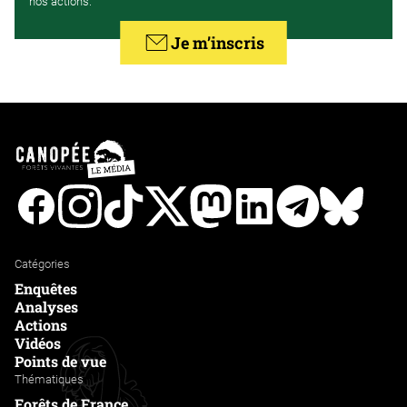
nos actions.
Je m’inscris
Facebook
Instagram
Tiktok
Twitter
Mastodon
Linkedin
Telegram
Bluesk
Catégories
Enquêtes
Analyses
Actions
Vidéos
Points de vue
Thématiques
Forêts de France