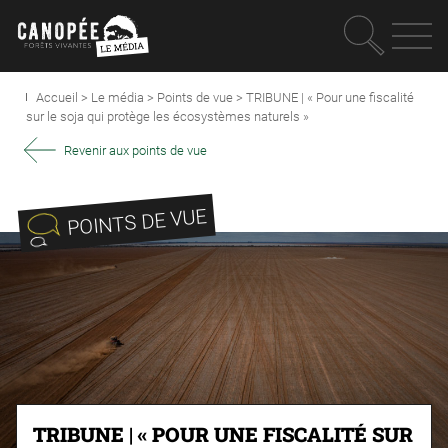
Recherc
OUVRIR LE MEN
Accueil
>
Le média
>
Points de vue
>
TRIBUNE | « Pour une fiscalité
sur le soja qui protège les écosystèmes naturels »
Revenir aux points de vue
POINTS DE VUE
TRIBUNE | « POUR UNE FISCALITÉ SUR