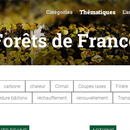
Thématiques
Catégories
L’a
Forêts de Franc
carbone
chaleur
Climat
Coupes rases
Filière
dure bâillons
réchauffement
renouvellement
Trans