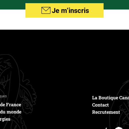
Je m’inscris
ram
Bluesky
ques
La Boutique Can
 de France
Contact
 du monde
Recrutement
rgies