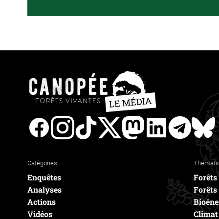
Facebook
Instagram
Tiktok
Twitter
Mastodon
Linkedin
Teleg
Catégories
Thémati
Enquêtes
Forêts
Analyses
Forêts
Actions
Bioéne
Vidéos
Climat