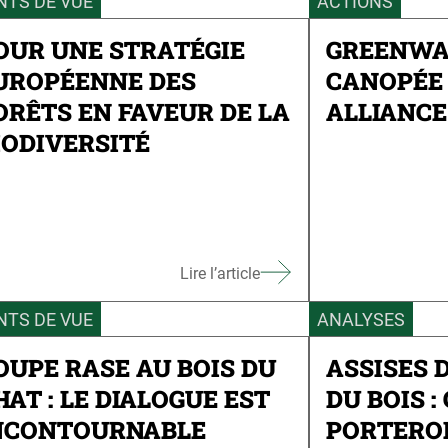
NTS DE VUE
ACTIONS
OUR UNE STRATÉGIE
GREENWA
UROPÉENNE DES
CANOPÉE 
ORÊTS EN FAVEUR DE LA
ALLIANCE
IODIVERSITÉ
Lire l’article
NTS DE VUE
ANALYSES
OUPE RASE AU BOIS DU
ASSISES 
HAT : LE DIALOGUE EST
DU BOIS :
NCONTOURNABLE
PORTERO