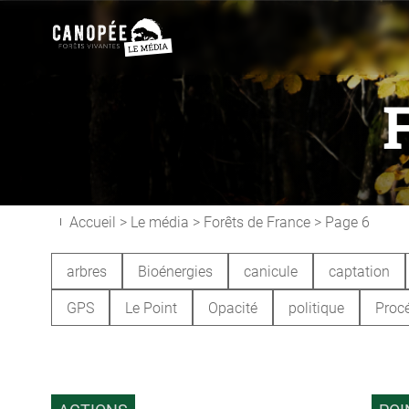
Accueil
>
Le média
>
Forêts de France
>
Page 6
arbres
Bioénergies
canicule
captation
GPS
Le Point
Opacité
politique
Procé