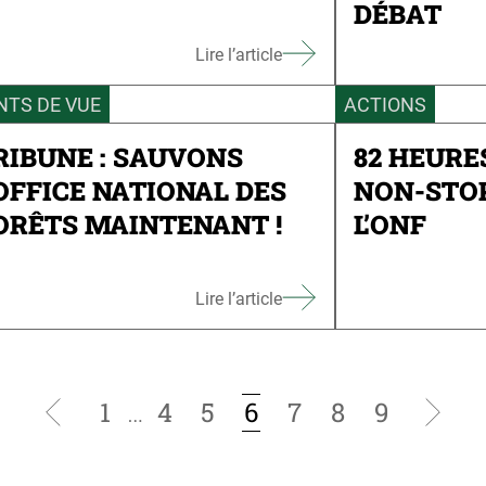
DÉBAT
Lire l’article
NTS DE VUE
ACTIONS
RIBUNE : SAUVONS
82 HEURE
’OFFICE NATIONAL DES
NON-STO
ORÊTS MAINTENANT !
L’ONF
Lire l’article
1
…
4
5
6
7
8
9
Page
Page