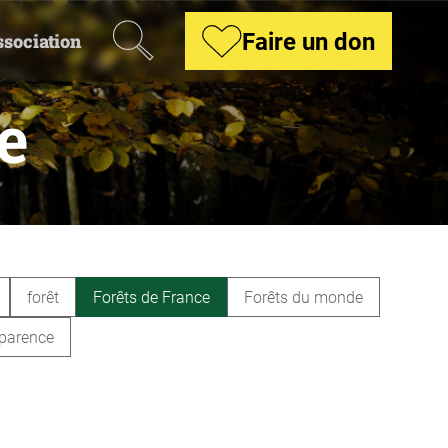
Recherche
Faire un don
ssociation
e
forêt
Forêts de France
Forêts du monde
parence