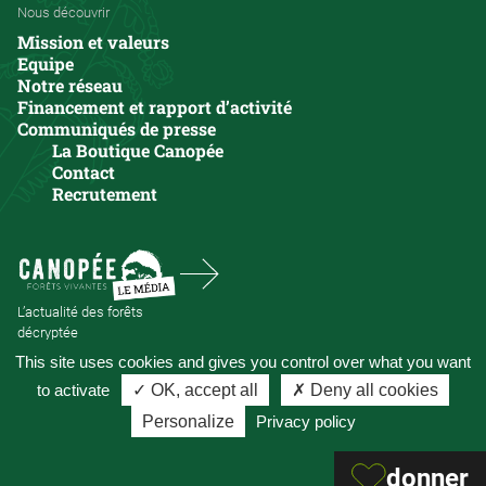
Nous découvrir
Mission et valeurs
Equipe
Notre réseau
Financement et rapport d’activité
Communiqués de presse
La Boutique Canopée
Contact
Recrutement
L’actualité des forêts
décryptée
Mentions légales et politique de confidentialité
This site uses cookies and gives you control over what you want
Développement par
Tekoha
to activate
✓ OK, accept all
✗ Deny all cookies
Personalize
Privacy policy
donner