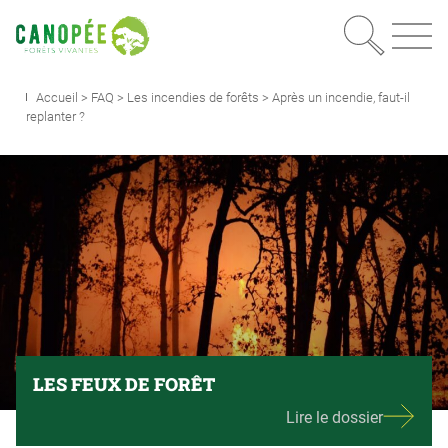
Recherc
OUVRIR LE MEN
Accueil
>
FAQ
>
Les incendies de forêts
>
Après un incendie, faut-il
replanter ?
LES FEUX DE FORÊT
Lire le dossier